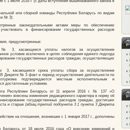
е с 1 июля 2016 г. (с даты вступления вышеназванного закона в
ональной или сборной команды Республики Беларусь по видам
та № 3
);
отренные законодательными актами меры по обеспечению
участвовать в финансировании государственных расходов
.
вия, предусмотренные:
а № 3, касающееся уплаты налогов за осуществление
анное условие исключено в целях соблюдения единого подхода
ировании государственных расходов граждан, осуществляющих
 № 3, касающееся срока уплаты сбора за осуществление
 В Декрете № 3 факт и период осуществления деятельности по
отуризма подтверждаются местным исполнительным и
тся достаточным условием.
нта Республики Беларусь от 11 апреля 2016 г. № 137 «О
чения» внесены изменения редакционного характера в норму об
нансирование государственных расходов граждан, достигших
аста и старше
(абзац третий подпункта 3.1 пункта 3 Декрета
йствие на отношения, возникшие с 1 января 2017 г., дополнены
и Беларусь от 18 июля 2016 года «О внесении изменений и