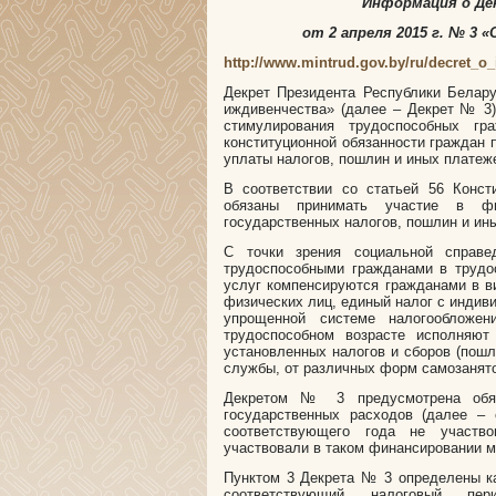
Информация о Де
от 2 апреля 2015 г. № 3
http://www.mintrud.gov.by/ru/decret_o_
Декрет Президента Республики Белар
иждивенчества» (далее – Декрет № 3)
стимулирования трудоспособных гр
конституционной обязанности граждан 
уплаты налогов, пошлин и иных платеж
В соответствии со статьей 56 Конст
обязаны принимать участие в фи
государственных налогов, пошлин и ин
С точки зрения социальной справе
трудоспособными гражданами в трудо
услуг компенсируются гражданами в в
физических лиц, единый налог с индив
упрощенной системе налогообложе
трудоспособном возрасте исполняют
установленных налогов и сборов (пошл
службы, от различных форм самозанято
Декретом № 3 предусмотрена обяз
государственных расходов (далее – 
соответствующего года не участв
участвовали в таком финансировании ме
Пунктом 3 Декрета № 3 определены ка
соответствующий налоговый 