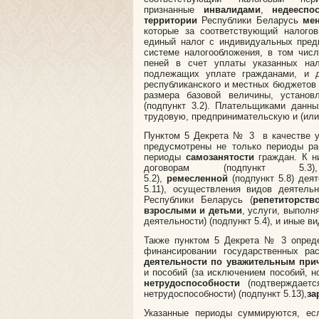
признанные
инвалидами
,
недееспо
территории
Республики Беларусь
мен
которые за соответствующий налог
единый налог с индивидуальных пред
системе налогообложения, в том числ
пеней в счет уплаты указанных нал
подлежащих уплате гражданами, и д
республиканского и местных бюджетов 
размера базовой величины, установ
(подпункт 3.2). Плательщиками данн
трудовую, предпринимательскую и (или
Пунктом 5 Декрета № 3 в качестве у
предусмотрены не только периоды раб
периоды
самозанятости
граждан. К н
договорам (подпункт 5.3)
5.2),
ремесленной
(подпункт 5.8) дея
5.11), осуществления видов деятель
Республики Беларусь (
репетиторств
взрослыми и детьми
, услуги, выпол
деятельности) (подпункт 5.4), и иные в
Также пунктом 5 Декрета № 3 опреде
финансировании государственных ра
деятельности по уважительным при
и пособий (за исключением пособий, н
нетрудоспособности
(подтверждаетс
нетрудоспособности) (подпункт 5.13),
за
Указанные периоды суммируются, ес