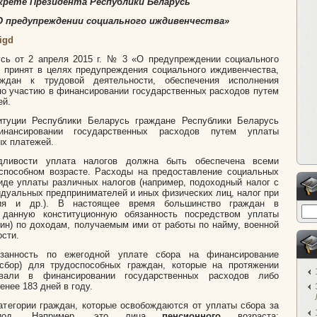
крете Президента Республики Беларусь
 «О предупреждении социального иждивенчества»
igd
усь от 2 апреля 2015 г. № 3 «О предупреждении социального
принят в целях предупреждения социального иждивенчества,
аждан к трудовой деятельности, обеспечения исполнения
по участию в финансировании государственных расходов путем
ей.
итуции Республики Беларусь граждане Республики Беларусь
нансировании государственных расходов путем уплаты
ых платежей.
дливости уплата налогов должна быть обеспечена всеми
способном возрасте. Расходы на предоставление социальных
иде уплаты различных налогов (например, подоходный налог с
идуальных предпринимателей и иных физических лиц, налог при
ния и др.). В настоящее время большинство граждан в
 данную конституционную обязанность посредством уплаты
ин) по доходам, получаемым ими от работы по найму, военной
сти.
анность по ежегодной уплате сбора на финансирование
сбор) для трудоспособных граждан, которые на протяжении
овали в финансировании государственных расходов либо
нее 183 дней в году.
тегории граждан, которые освобождаются от уплаты сбора за
период. Например, это лица
пенсионного
возраста;