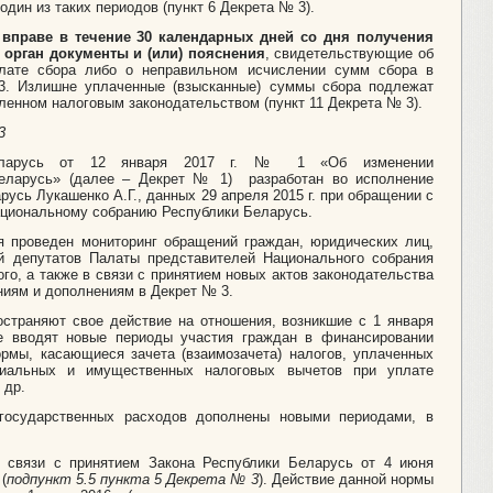
один из таких периодов (пункт 6 Декрета № 3).
вправе в течение 30 календарных дней со дня получения
 орган документы и (или) пояснения
, свидетельствующие об
плате сбора либо о неправильном исчислении сумм сбора в
3. Излишне уплаченные (взысканные) суммы сбора подлежат
вленном налоговым законодательством (пункт 11 Декрета № 3).
3
еларусь от 12­­­ января 2017 г. № 1 «Об изменении
ларусь» (далее – Декрет № 1) разработан во исполнение
усь Лукашенко А.Г., данных 29 апреля 2015 г. при обращении с
ациональному собранию Республики Беларусь.
я проведен мониторинг обращений граждан, юридических лиц,
й депутатов Палаты представителей Национального собрания
го, а также в связи с принятием новых актов законодательства
иям и дополнениям в Декрет № 3.
страняют свое действие на отношения, возникшие с 1 января
ые вводят новые периоды участия граждан в финансировании
ормы, касающиеся зачета (взаимозачета) налогов, уплаченных
циальных и имущественных налоговых вычетов при уплате
 др.
государственных расходов дополнены новыми периодами, в
 связи с принятием Закона Республики Беларусь от 4 июня
(
подпункт 5.5 пункта 5 Декрета № 3
). Действие данной нормы