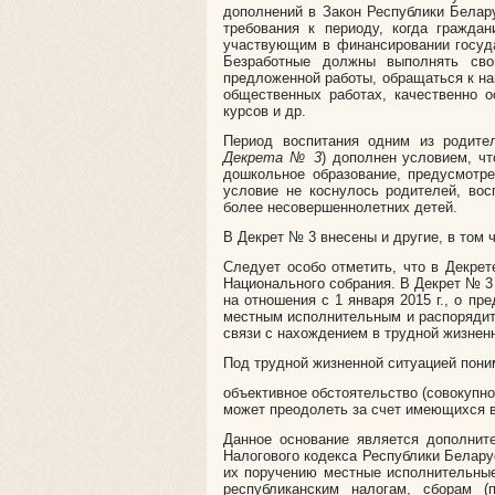
дополнений в Закон Республики Белар
требования к периоду, когда граждан
участвующим в финансировании госуд
Безработные должны выполнять сво
предложенной работы, обращаться к на
общественных работах, качественно 
курсов и др.
Период воспитания одним из родите
Декрета № 3
) дополнен условием, чт
дошкольное образование, предусмотр
условие не коснулось родителей, вос
более несовершеннолетних детей.
В Декрет № 3 внесены и другие, в том 
Следует особо отметить, что в Декре
Национального собрания. В Декрет № 3
на отношения с 1 января 2015 г., о п
местным исполнительным и распорядит
связи с нахождением в трудной жизненн
Под трудной жизненной ситуацией пони
объективное обстоятельство (совокупно
может преодолеть за счет имеющихся 
Данное основание является дополнит
Налогового кодекса Республики Белару
их поручению местные исполнительные
республиканским налогам, сборам 