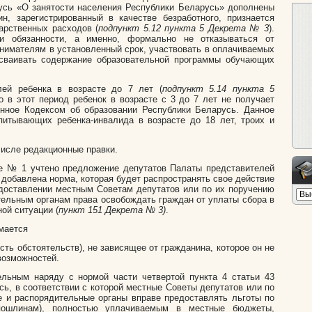
усь «О занятости населения Республики Беларусь» дополнены
ин, зарегистрированный в качестве безработного, признается
арственных расходов (
подпункт 5.12 пункта 5 Декрета № 3
).
и обязанности, а именно, формально не отказываться от
нимателям в установленный срок, участвовать в оплачиваемых
осваивать содержание образовательной программы обучающих
лей ребенка в возрасте до 7 лет (
подпункт 5.14 пункта 5
о в этот период ребенок в возрасте с 3 до 7 лет не получает
енное Кодексом об образовании Республики Беларусь. Данное
питывающих ребенка-инвалида в возрасте до 18 лет, троих и
числе редакционные правки.
те № 1 учтено предложение депутатов Палаты представителей
 добавлена норма, которая будет распространять свое действие
редоставлении местным Советам депутатов или по их поручению
ельным органам права освобождать граждан от уплаты сбора в
ой ситуации (
пункт 151 Декрета № 3)
.
мается
сть обстоятельств), не зависящее от гражданина, которое он не
возможностей.
ельным наряду с нормой части четвертой пункта 4 статьи 43
сь, в соответствии с которой местные Советы депутатов или по
 и распорядительные органы вправе предоставлять льготы по
(пошлинам), полностью уплачиваемым в местные бюджеты,