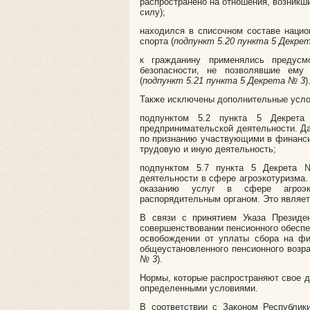
распространено на отношения, возникши
силу);
находился в списочном составе наци
спорта (
подпункт 5.20 пункта 5 Декре
к гражданину применялись предусм
безопасности, не позволявшие ему 
(
подпункт 5.21 пункта 5 Декрета № 3
)
Также исключены дополнительные усло
подпунктом 5.2 пункта 5 Декрет
предпринимательской деятельности. Д
по признанию участвующими в финанс
трудовую и иную деятельность;
подпунктом 5.7 пункта 5 Декрета
деятельности в сфере агроэкотуризма.
оказанию услуг в сфере агроэк
распорядительным органом. Это являе
В связи с принятием Указа Президе
совершенствовании пенсионного обеспе
освобождении от уплаты сбора на фи
общеустановленного пенсионного возр
№ 3
).
Нормы, которые распространяют свое де
определенными условиями.
В соответствии с Законом Республик