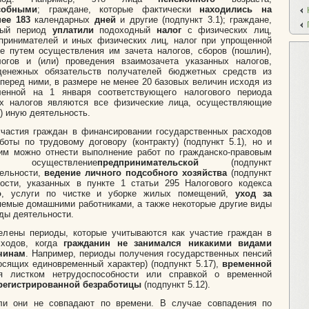
собными
; граждане, которые фактически
находились на
ее 183
календарных
дней
и другие (подпункт 3.1); граждане,
овый период
уплатили
подоходный
налог
с физических лиц,
принимателей и иных физических лиц, налог при упрощенной
е путем осуществления им зачета налогов, сборов (пошлин),
огов и (или) проведения взаимозачета указанных налогов,
енежных обязательств получателей бюджетных средств из
перед ними, в размере не менее 20 базовых величин исходя из
ленной на 1 января соответствующего налогового периода
ых налогов являются все физические лица, осуществляющие
) иную деятельность.
частия граждан в финансировании государственных расходов
оты по трудовому договору (контракту) (подпункт 5.1), но и
им можно отнести выполнение работ по гражданско-правовым
, осуществление
предпринимательской
(подпункт
тельности,
ведение личного подсобного хозяйства
(подпункт
ности, указанных в пункте 1 статьи 295 Налогового кодекса
о
, услуги по чистке и уборке жилых помещений,
уход за
няемые домашними работниками, а также некоторые другие виды
иды деятельности.
лены периоды, которые учитываются как участие граждан в
сходов, когда
гражданин не занимался никакими видами
чинам
. Например, периоды получения государственных пенсий
осящих единовременный характер) (подпункт 5.17),
временной
я листком нетрудоспособности или справкой о временной
регистрированной безработицы
(подпункт 5.12).
ли они не совпадают по времени. В случае совпадения по