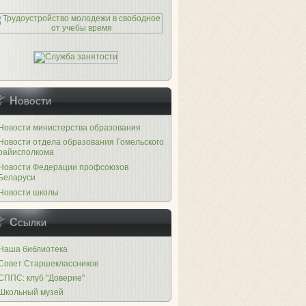
Новости
Новости министерства образования
Новости отдела образования Гомельского
райисполкома
Новости Федерации профсоюзов
Беларуси
Новости школы
Ссылки
Наша библиотека
Совет Старшеклассников
СППС: клуб "Доверие"
Школьный музей