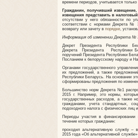
времени периодов, учитывается только 
Гражданин, получивший извещение, 
извещения представить в налоговый
отсутствии у него обязанности по у
соответствии с нормами Декрета № 
возврату или зачету в
порядке
, устано
Информация об изменении Декрета № 
Декрет Президента Республики Б
Декрета Президента Республики Бе
поручений Президента Республики Белар
Посланием к белорусскому народу и Н
Органами государственного управлени
их предложений, а также предложени
Республики Беларусь. На основании это
сформированы предложения по изменен
Большинство норм Декрета №1 распро
2015 г. Например, это нормы, котор
государственных расходов, а также н
гражданами, учета стандартных, со
подоходного налога с физических лиц и
Периоды участия в финансировании 
течение которых гражданин:
проходил альтернативную службу – в
2015 года «Об альтернативной службе» 