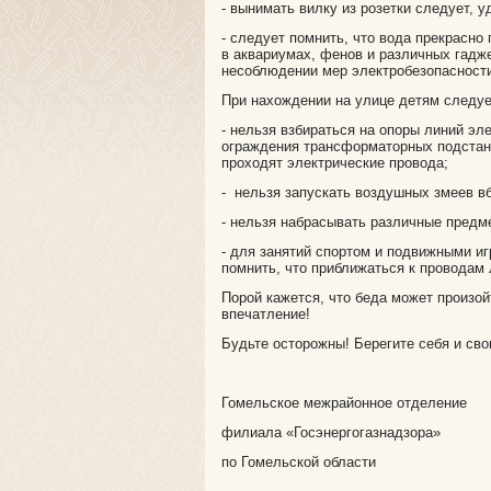
- вынимать вилку из розетки следует, у
- следует помнить, что вода прекрасно 
в аквариумах, фенов и различных гадж
несоблюдении мер электробезопасност
При нахождении на улице детям следуе
- нельзя взбираться на опоры линий эл
ограждения трансформаторных подстанц
проходят электрические провода;
- нельзя запускать воздушных змеев вб
- нельзя набрасывать различные предм
- для занятий спортом и подвижными и
помнить, что приближаться к проводам 
Порой кажется, что беда может произой
впечатление!
Будьте осторожны! Берегите себя и сво
Гомельское межрайонное отделение
филиала «Госэнергогазнадзора»
по Гомельской области