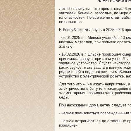
ЭЛЕКТРОБЕЗОПА
Летние каникулы – это время, когда б
учителей. Конечно, взрослые, по мере
их опасностей. Но всё же не стоит заб
не возможно.
В Республике Беларусь в 2025-2026 пр
- 05.01.2025 в г. Минске учащийся 10 
цветных металлов, при попытке срезат
жизнью;
- 18.02.2026 в г. Ельске произошел см
принимала ванную, при этом у нее был
зарядное устройство. Спустя некоторое
каких звуков, мать зашла в ванную ком
рядом с ней в воде находился мобильн
устройство к электрической розетке, н
Для того чтобы избежать неприятных, а
электричества в быту или нахождения 
элементарным правилам электробезопас
беды.
При нахождении дома детям следует п
- нельзя пользоваться поврежденными 
- нельзя дотрагиваться до оголенных п
изоляцией;