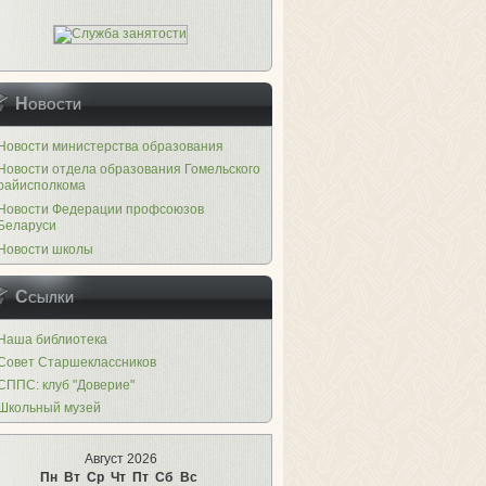
Новости
Новости министерства образования
Новости отдела образования Гомельского
райисполкома
Новости Федерации профсоюзов
Беларуси
Новости школы
Ссылки
Наша библиотека
Совет Старшеклассников
СППС: клуб "Доверие"
Школьный музей
Август 2026
Пн
Вт
Ср
Чт
Пт
Сб
Вс