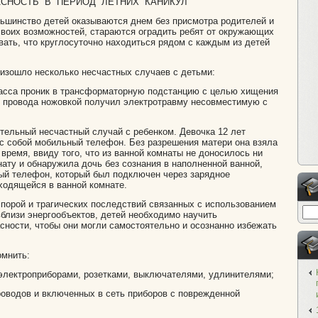
СНОСТЬ В ПЕРИОД ЛЕТНИХ КАНИКУЛ
ольшинство детей оказываются днем без присмотра родителей и
 своих возможностей, стараются оградить ребят от окружающих
ывать, что круглосуточно находиться рядом с каждым из детей
оизошло несколько несчастных случаев с детьми:
класса проник в трансформаторную подстанцию с целью хищения
ь провода ножовкой получил электротравму несовместимую с
ертельный несчастный случай с ребенком. Девочка 12 лет
 с собой мобильный телефон. Без разрешения матери она взяла
 время, ввиду того, что из ванной комнаты не доносилось ни
нату и обнаружила дочь без сознания в наполненной ванной,
ый телефон, который был подключен через зарядное
аходящейся в ванной комнате.
 порой и трагических последствий связанных с использованием
вблизи энергообъектов, детей необходимо научить
ности, чтобы они могли самостоятельно и осознанно избежать
омнить:
электроприборами, розетками, выключателями, удлинителями;
роводов и включенных в сеть приборов с поврежденной